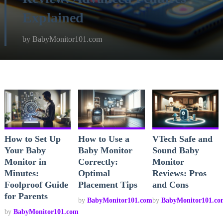
Explained
by
BabyMonitor101.com
How to Set Up
How to Use a
VTech Safe and
Your Baby
Baby Monitor
Sound Baby
Monitor in
Correctly:
Monitor
Minutes:
Optimal
Reviews: Pros
Foolproof Guide
Placement Tips
and Cons
for Parents
by
BabyMonitor101.com
by
BabyMonitor101.co
by
BabyMonitor101.com