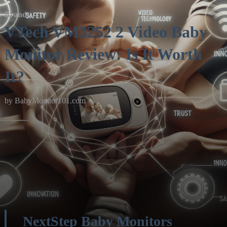
Brands
VTech VM3252 2 Video Baby
Monitor Review: Is It Worth
It?
by
BabyMonitor101.com
NextStep Baby Monitors