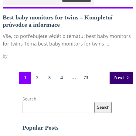
Best baby monitors for twins – Kompletní
průvodce a informace
Vše, co potřebujete vědět o tématu: best baby monitors
for twins Téma best baby monitors for twins …
by
Posts
1
2
3
4
…
73
Next
pagination
Search
Search
Popular Posts