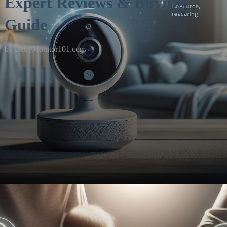
Expert Reviews & Buying
Guide
by
BabyMonitor101.com