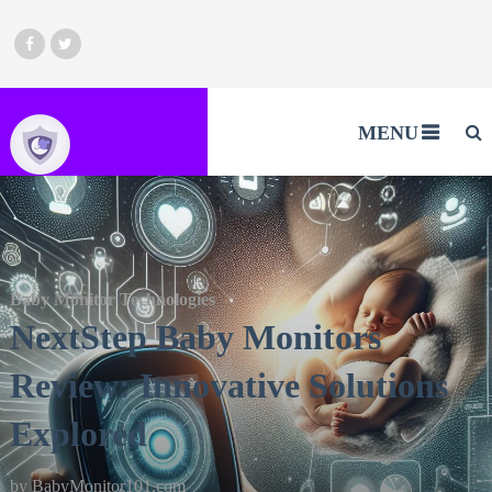
MENU
Baby Monitor Technologies
NextStep Baby Monitors
Review: Innovative Solutions
Explored
by
BabyMonitor101.com