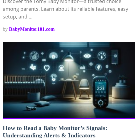
Discover the Tomy Baby Monitor—a trusted choice
among parents. Learn about its reliable features, easy
setup, and …
by
BabyMonitor101.com
How to Read a Baby Monitor’s Signals:
Understanding Alerts & Indicators