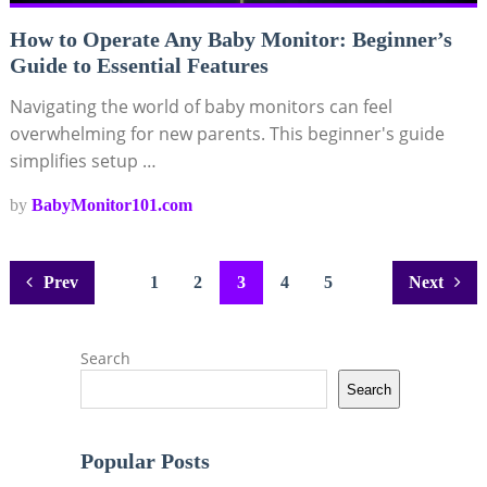
How to Operate Any Baby Monitor: Beginner’s
Guide to Essential Features
Navigating the world of baby monitors can feel
overwhelming for new parents. This beginner's guide
simplifies setup …
by
BabyMonitor101.com
Posts
Prev
1
2
3
4
5
Next
pagination
Search
Search
Popular Posts